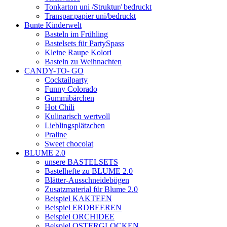
Tonkarton uni /Struktur/ bedruckt
Transpar.papier uni/bedruckt
Bunte Kinderwelt
Basteln im Frühling
Bastelsets für PartySpass
Kleine Raupe Kolori
Basteln zu Weihnachten
CANDY-TO- GO
Cocktailparty
Funny Colorado
Gummibärchen
Hot Chili
Kulinarisch wertvoll
Lieblingsplätzchen
Praline
Sweet chocolat
BLUME 2.0
unsere BASTELSETS
Bastelhefte zu BLUME 2.0
Blätter-Ausschneidebögen
Zusatzmaterial für Blume 2.0
Beispiel KAKTEEN
Beispiel ERDBEEREN
Beispiel ORCHIDEE
Beispiel OSTERGLOCKEN