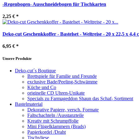
-Regenbogen- Ausschneidebogen für Tischkarten
2,25 €
*
Deko-cut Geschenkkoffer - Bastelset - Weltreise - 20 x 22,5 x 4,4 
6,95 €
*
Unsere Produkte
Deko-cut´s Boutique
Brettspiele für Familie und Freunde
exclusive Bade/Peeling-Schwämme
Küche und Co
originelle CD Uhren-Unikate
Specials zu Farmageddon Shaun das Schaf- Sortiment
Bastelmaterial
Dekorative Papiere, versch. Formate
Faltschachteln /Ausstanzteile
Kreativ mit Schrumpffolie
Mini Flügelklammern (Brads)
Papierkordel /Draht
Tischvliese