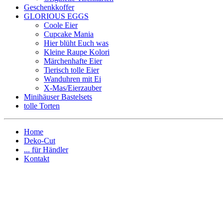
Geschenkkoffer
GLORIOUS EGGS
Coole Eier
Cupcake Mania
Hier blüht Euch was
Kleine Raupe Kolori
Märchenhafte Eier
Tierisch tolle Eier
Wanduhren mit Ei
X-Mas/Eierzauber
Minihäuser Bastelsets
tolle Torten
Home
Deko-Cut
... für Händler
Kontakt