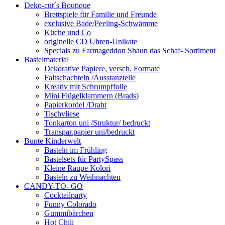
Deko-cut´s Boutique
Brettspiele für Familie und Freunde
exclusive Bade/Peeling-Schwämme
Küche und Co
originelle CD Uhren-Unikate
Specials zu Farmageddon Shaun das Schaf- Sortiment
Bastelmaterial
Dekorative Papiere, versch. Formate
Faltschachteln /Ausstanzteile
Kreativ mit Schrumpffolie
Mini Flügelklammern (Brads)
Papierkordel /Draht
Tischvliese
Tonkarton uni /Struktur/ bedruckt
Transpar.papier uni/bedruckt
Bunte Kinderwelt
Basteln im Frühling
Bastelsets für PartySpass
Kleine Raupe Kolori
Basteln zu Weihnachten
CANDY-TO- GO
Cocktailparty
Funny Colorado
Gummibärchen
Hot Chili