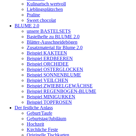
Kulinarisch wertvoll
Lieblingsplätzchen
Praline
Sweet chocolat
BLUME 2.0
unsere BASTELSETS
Bastelhefte zu BLUME 2.0
Blätter-Ausschneidebögen
Zusatzmaterial für Blume 2.0
Beispiel KAKTEEN
Beispiel ERDBEEREN
Beispiel ORCHIDEE
Beispiel OSTERGLOCKEN
Beispiel SONNENBLUME
Beispiel VEILCHEN
Beispiel ZWIEBELGEWÄCHSE
Beispiel REGENBOGEN-BLUME
Beispiel MINIGURKEN
Beispiel TOPFROSEN
Der festliche Anlass
Geburt/Taufe
Geburtstag/Jubiläum
Hochzeit
Kirchliche Feste
Originelle Tischkarten