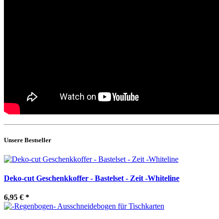
Unsere Bestseller
Deko-cut Geschenkkoffer - Bastelset - Zeit -Whiteline
6,95 €
*