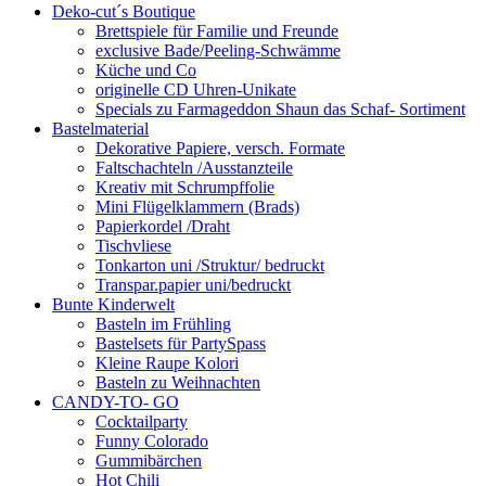
Deko-cut´s Boutique
Brettspiele für Familie und Freunde
exclusive Bade/Peeling-Schwämme
Küche und Co
originelle CD Uhren-Unikate
Specials zu Farmageddon Shaun das Schaf- Sortiment
Bastelmaterial
Dekorative Papiere, versch. Formate
Faltschachteln /Ausstanzteile
Kreativ mit Schrumpffolie
Mini Flügelklammern (Brads)
Papierkordel /Draht
Tischvliese
Tonkarton uni /Struktur/ bedruckt
Transpar.papier uni/bedruckt
Bunte Kinderwelt
Basteln im Frühling
Bastelsets für PartySpass
Kleine Raupe Kolori
Basteln zu Weihnachten
CANDY-TO- GO
Cocktailparty
Funny Colorado
Gummibärchen
Hot Chili