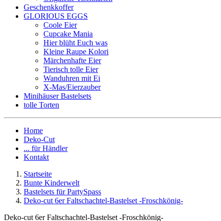
Geschenkkoffer
GLORIOUS EGGS
Coole Eier
Cupcake Mania
Hier blüht Euch was
Kleine Raupe Kolori
Märchenhafte Eier
Tierisch tolle Eier
Wanduhren mit Ei
X-Mas/Eierzauber
Minihäuser Bastelsets
tolle Torten
Home
Deko-Cut
... für Händler
Kontakt
Startseite
Bunte Kinderwelt
Bastelsets für PartySpass
Deko-cut 6er Faltschachtel-Bastelset -Froschkönig-
Deko-cut 6er Faltschachtel-Bastelset -Froschkönig-