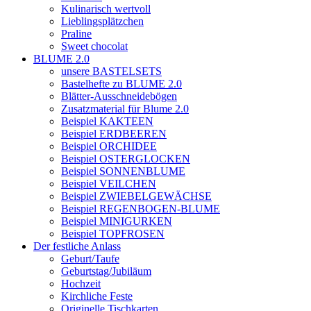
Kulinarisch wertvoll
Lieblingsplätzchen
Praline
Sweet chocolat
BLUME 2.0
unsere BASTELSETS
Bastelhefte zu BLUME 2.0
Blätter-Ausschneidebögen
Zusatzmaterial für Blume 2.0
Beispiel KAKTEEN
Beispiel ERDBEEREN
Beispiel ORCHIDEE
Beispiel OSTERGLOCKEN
Beispiel SONNENBLUME
Beispiel VEILCHEN
Beispiel ZWIEBELGEWÄCHSE
Beispiel REGENBOGEN-BLUME
Beispiel MINIGURKEN
Beispiel TOPFROSEN
Der festliche Anlass
Geburt/Taufe
Geburtstag/Jubiläum
Hochzeit
Kirchliche Feste
Originelle Tischkarten