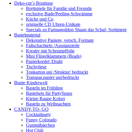
Deko-cut´s Boutique
Brettspiele für Familie und Freunde
exclusive Bade/Peeling-Schwämme
Küche und Co
originelle CD Uhren-Unikate
Specials zu Farmageddon Shaun das Schaf- Sortiment
Bastelmaterial
Dekorative Papiere, versch. Formate
Faltschachteln /Ausstanzteile
Kreativ mit Schrumpffolie
Mini Flügelklammern (Brads)
Papierkordel /Draht
Tischvliese
Tonkarton uni /Struktur/ bedruckt
Transpar.papier uni/bedruckt
Bunte Kinderwelt
Basteln im Frühling
Bastelsets für PartySpass
Kleine Raupe Kolori
Basteln zu Weihnachten
CANDY-TO- GO
Cocktailparty
Funny Colorado
Gummibärchen
Hot Chili