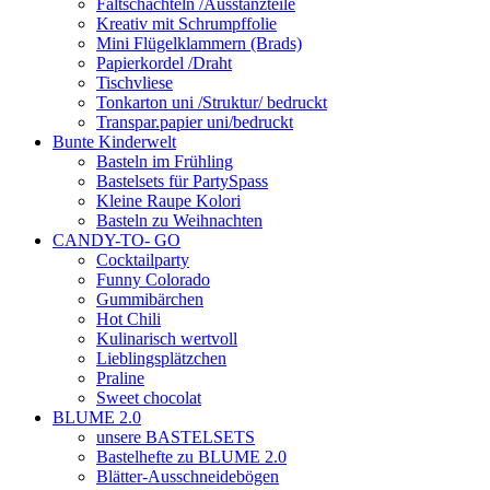
Faltschachteln /Ausstanzteile
Kreativ mit Schrumpffolie
Mini Flügelklammern (Brads)
Papierkordel /Draht
Tischvliese
Tonkarton uni /Struktur/ bedruckt
Transpar.papier uni/bedruckt
Bunte Kinderwelt
Basteln im Frühling
Bastelsets für PartySpass
Kleine Raupe Kolori
Basteln zu Weihnachten
CANDY-TO- GO
Cocktailparty
Funny Colorado
Gummibärchen
Hot Chili
Kulinarisch wertvoll
Lieblingsplätzchen
Praline
Sweet chocolat
BLUME 2.0
unsere BASTELSETS
Bastelhefte zu BLUME 2.0
Blätter-Ausschneidebögen