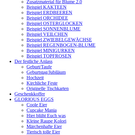
Zusatzmaterial für Blume 2.0
Beispiel KAKTEEN
Beispiel ERDBEEREN
Beispiel ORCHIDEE
Beispiel OSTERGLOCKEN
Beispiel SONNENBLUME
Beispiel VEILCHEN
Beispiel ZWIEBELGEWÄCHSE
Beispiel REGENBOGEN-BLUME
Beispiel MINIGURKEN
Beispiel TOPFROSEN
Der festliche Anlass
Geburt/Taufe
Geburtstag/Jubiläum
Hochzeit
Kirchliche Feste
Originelle Tischkarten
Geschenkkoffer
GLORIOUS EGGS
Coole Eier
Cupcake Mania
Hier blüht Euch was
Kleine Raupe Kolori
Märchenhafte Eier
Tierisch tolle Eier