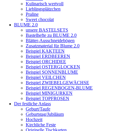
Kulinarisch wertvoll
Lieblingsplätzchen
Praline
Sweet chocolat
BLUME 2.0
unsere BASTELSETS
Bastelhefte zu BLUME 2.0
Blätter-Ausschneidebögen
Zusatzmaterial für Blume 2.0
Beispiel KAKTEEN
Beispiel ERDBEEREN
Beispiel ORCHIDEE
Beispiel OSTERGLOCKEN
Beispiel SONNENBLUME
Beispiel VEILCHEN
Beispiel ZWIEBELGEWÄCHSE
Beispiel REGENBOGEN-BLUME
Beispiel MINIGURKEN
Beispiel TOPFROSEN
Der festliche Anlass
Geburt/Taufe
Geburtstag/Jubiläum
Hochzeit
Kirchliche Feste
Originelle Tischkarten