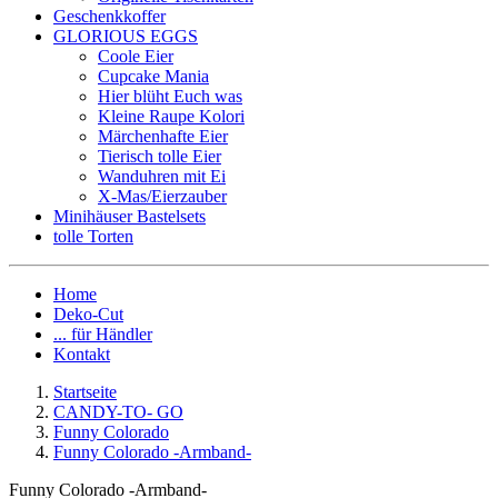
Geschenkkoffer
GLORIOUS EGGS
Coole Eier
Cupcake Mania
Hier blüht Euch was
Kleine Raupe Kolori
Märchenhafte Eier
Tierisch tolle Eier
Wanduhren mit Ei
X-Mas/Eierzauber
Minihäuser Bastelsets
tolle Torten
Home
Deko-Cut
... für Händler
Kontakt
Startseite
CANDY-TO- GO
Funny Colorado
Funny Colorado -Armband-
Funny Colorado -Armband-