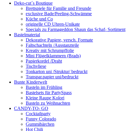
Deko-cut´s Boutique
Brettspiele für Familie und Freunde
exclusive Bade/Peeling-Schwämme
Küche und Co
originelle CD Uhren-Unikate
Specials zu Farmageddon Shaun das Schaf- Sortiment
Bastelmaterial
Dekorative Papiere, versch. Formate
Faltschachteln /Ausstanzteile
Kreativ mit Schrumpffolie
Mini Flügelklammern (Brads)
Papierkordel /Draht
Tischvliese
Tonkarton uni /Struktur/ bedruckt
Transpar.papier uni/bedruckt
Bunte Kinderwelt
Basteln im Frühling
Bastelsets für PartySpass
Kleine Raupe Kolori
Basteln zu Weihnachten
CANDY-TO- GO
Cocktailparty
Funny Colorado
Gummibärchen
Hot Chili