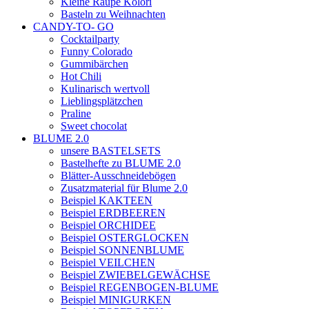
Kleine Raupe Kolori
Basteln zu Weihnachten
CANDY-TO- GO
Cocktailparty
Funny Colorado
Gummibärchen
Hot Chili
Kulinarisch wertvoll
Lieblingsplätzchen
Praline
Sweet chocolat
BLUME 2.0
unsere BASTELSETS
Bastelhefte zu BLUME 2.0
Blätter-Ausschneidebögen
Zusatzmaterial für Blume 2.0
Beispiel KAKTEEN
Beispiel ERDBEEREN
Beispiel ORCHIDEE
Beispiel OSTERGLOCKEN
Beispiel SONNENBLUME
Beispiel VEILCHEN
Beispiel ZWIEBELGEWÄCHSE
Beispiel REGENBOGEN-BLUME
Beispiel MINIGURKEN