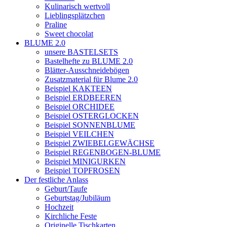
Kulinarisch wertvoll
Lieblingsplätzchen
Praline
Sweet chocolat
BLUME 2.0
unsere BASTELSETS
Bastelhefte zu BLUME 2.0
Blätter-Ausschneidebögen
Zusatzmaterial für Blume 2.0
Beispiel KAKTEEN
Beispiel ERDBEEREN
Beispiel ORCHIDEE
Beispiel OSTERGLOCKEN
Beispiel SONNENBLUME
Beispiel VEILCHEN
Beispiel ZWIEBELGEWÄCHSE
Beispiel REGENBOGEN-BLUME
Beispiel MINIGURKEN
Beispiel TOPFROSEN
Der festliche Anlass
Geburt/Taufe
Geburtstag/Jubiläum
Hochzeit
Kirchliche Feste
Originelle Tischkarten