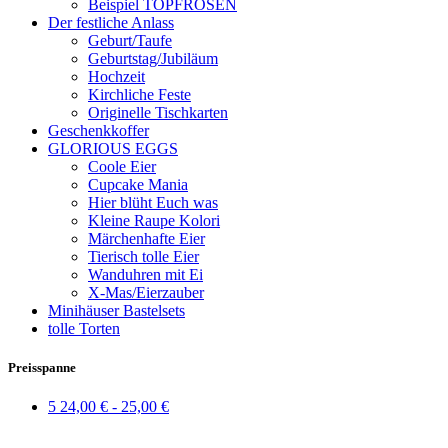
Beispiel TOPFROSEN
Der festliche Anlass
Geburt/Taufe
Geburtstag/Jubiläum
Hochzeit
Kirchliche Feste
Originelle Tischkarten
Geschenkkoffer
GLORIOUS EGGS
Coole Eier
Cupcake Mania
Hier blüht Euch was
Kleine Raupe Kolori
Märchenhafte Eier
Tierisch tolle Eier
Wanduhren mit Ei
X-Mas/Eierzauber
Minihäuser Bastelsets
tolle Torten
Preisspanne
5
24,00 € - 25,00 €