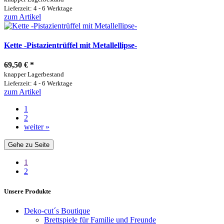
Lieferzeit: 4 - 6 Werktage
zum Artikel
Kette -Pistazientrüffel mit Metallellipse-
69,50 €
*
knapper Lagerbestand
Lieferzeit: 4 - 6 Werktage
zum Artikel
1
2
weiter »
Gehe zu Seite
1
2
Unsere Produkte
Deko-cut´s Boutique
Brettspiele für Familie und Freunde