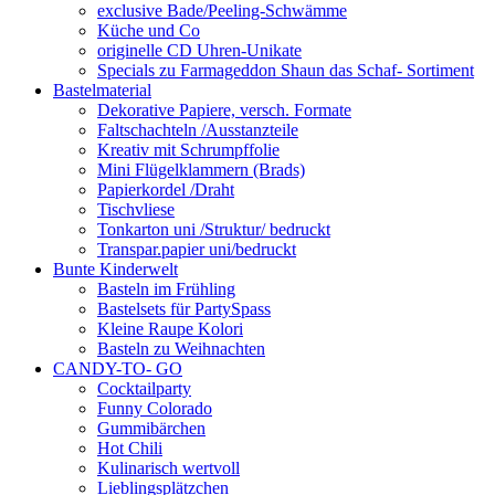
exclusive Bade/Peeling-Schwämme
Küche und Co
originelle CD Uhren-Unikate
Specials zu Farmageddon Shaun das Schaf- Sortiment
Bastelmaterial
Dekorative Papiere, versch. Formate
Faltschachteln /Ausstanzteile
Kreativ mit Schrumpffolie
Mini Flügelklammern (Brads)
Papierkordel /Draht
Tischvliese
Tonkarton uni /Struktur/ bedruckt
Transpar.papier uni/bedruckt
Bunte Kinderwelt
Basteln im Frühling
Bastelsets für PartySpass
Kleine Raupe Kolori
Basteln zu Weihnachten
CANDY-TO- GO
Cocktailparty
Funny Colorado
Gummibärchen
Hot Chili
Kulinarisch wertvoll
Lieblingsplätzchen