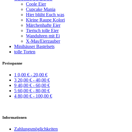
Coole Eier
Cupcake Mania
Hier blüht Euch was
Kleine Raupe Kolori
Märchenhafte Eier
Tierisch tolle Eier
Wanduhren mit Ei
X-Mas/Eierzauber
Minihäuser Bastelsets
tolle Torten
Preisspanne
1
0,00 € - 20,00 €
3
20,00 € - 40,00 €
9
40,00 € - 60,00 €
5
60,00 € - 80,00 €
4
80,00 € - 100,00 €
Informationen
Zahlungsmöglichkeiten