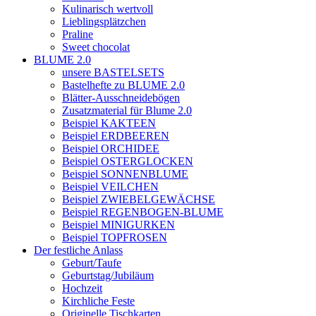
Kulinarisch wertvoll
Lieblingsplätzchen
Praline
Sweet chocolat
BLUME 2.0
unsere BASTELSETS
Bastelhefte zu BLUME 2.0
Blätter-Ausschneidebögen
Zusatzmaterial für Blume 2.0
Beispiel KAKTEEN
Beispiel ERDBEEREN
Beispiel ORCHIDEE
Beispiel OSTERGLOCKEN
Beispiel SONNENBLUME
Beispiel VEILCHEN
Beispiel ZWIEBELGEWÄCHSE
Beispiel REGENBOGEN-BLUME
Beispiel MINIGURKEN
Beispiel TOPFROSEN
Der festliche Anlass
Geburt/Taufe
Geburtstag/Jubiläum
Hochzeit
Kirchliche Feste
Originelle Tischkarten