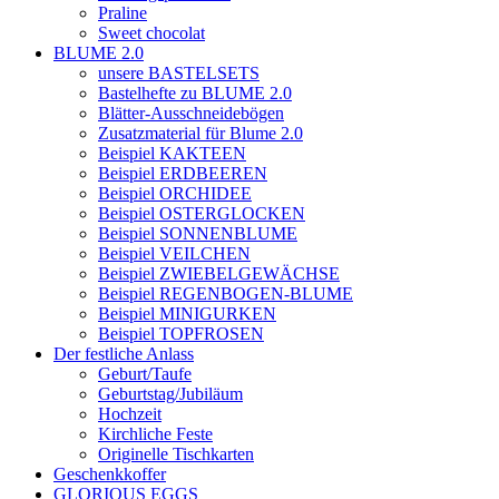
Praline
Sweet chocolat
BLUME 2.0
unsere BASTELSETS
Bastelhefte zu BLUME 2.0
Blätter-Ausschneidebögen
Zusatzmaterial für Blume 2.0
Beispiel KAKTEEN
Beispiel ERDBEEREN
Beispiel ORCHIDEE
Beispiel OSTERGLOCKEN
Beispiel SONNENBLUME
Beispiel VEILCHEN
Beispiel ZWIEBELGEWÄCHSE
Beispiel REGENBOGEN-BLUME
Beispiel MINIGURKEN
Beispiel TOPFROSEN
Der festliche Anlass
Geburt/Taufe
Geburtstag/Jubiläum
Hochzeit
Kirchliche Feste
Originelle Tischkarten
Geschenkkoffer
GLORIOUS EGGS