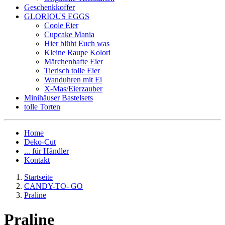
Geschenkkoffer
GLORIOUS EGGS
Coole Eier
Cupcake Mania
Hier blüht Euch was
Kleine Raupe Kolori
Märchenhafte Eier
Tierisch tolle Eier
Wanduhren mit Ei
X-Mas/Eierzauber
Minihäuser Bastelsets
tolle Torten
Home
Deko-Cut
... für Händler
Kontakt
Startseite
CANDY-TO- GO
Praline
Praline