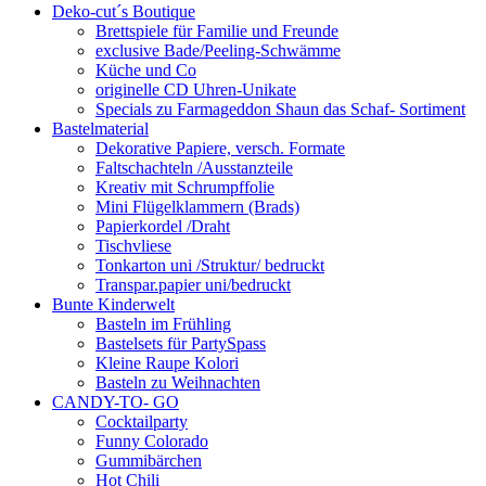
Deko-cut´s Boutique
Brettspiele für Familie und Freunde
exclusive Bade/Peeling-Schwämme
Küche und Co
originelle CD Uhren-Unikate
Specials zu Farmageddon Shaun das Schaf- Sortiment
Bastelmaterial
Dekorative Papiere, versch. Formate
Faltschachteln /Ausstanzteile
Kreativ mit Schrumpffolie
Mini Flügelklammern (Brads)
Papierkordel /Draht
Tischvliese
Tonkarton uni /Struktur/ bedruckt
Transpar.papier uni/bedruckt
Bunte Kinderwelt
Basteln im Frühling
Bastelsets für PartySpass
Kleine Raupe Kolori
Basteln zu Weihnachten
CANDY-TO- GO
Cocktailparty
Funny Colorado
Gummibärchen
Hot Chili