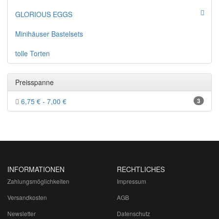
GLORIOUS EGGS
Minihäuser Bastelsets
tolle Torten
Preisspanne
6,75 € - 7,00 €
3
INFORMATIONEN
RECHTLICHES
Zahlungsmöglichkeiten
Impressum
Versandkosten
AGB
Newsletter
Datenschutz