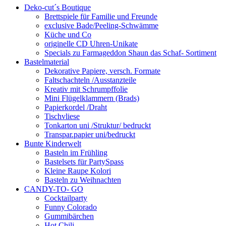
Deko-cut´s Boutique
Brettspiele für Familie und Freunde
exclusive Bade/Peeling-Schwämme
Küche und Co
originelle CD Uhren-Unikate
Specials zu Farmageddon Shaun das Schaf- Sortiment
Bastelmaterial
Dekorative Papiere, versch. Formate
Faltschachteln /Ausstanzteile
Kreativ mit Schrumpffolie
Mini Flügelklammern (Brads)
Papierkordel /Draht
Tischvliese
Tonkarton uni /Struktur/ bedruckt
Transpar.papier uni/bedruckt
Bunte Kinderwelt
Basteln im Frühling
Bastelsets für PartySpass
Kleine Raupe Kolori
Basteln zu Weihnachten
CANDY-TO- GO
Cocktailparty
Funny Colorado
Gummibärchen
Hot Chili