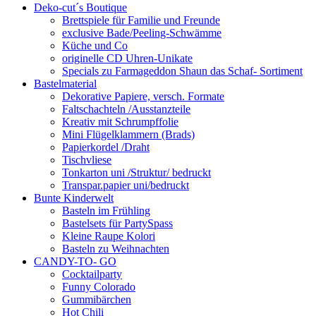
Deko-cut´s Boutique
Brettspiele für Familie und Freunde
exclusive Bade/Peeling-Schwämme
Küche und Co
originelle CD Uhren-Unikate
Specials zu Farmageddon Shaun das Schaf- Sortiment
Bastelmaterial
Dekorative Papiere, versch. Formate
Faltschachteln /Ausstanzteile
Kreativ mit Schrumpffolie
Mini Flügelklammern (Brads)
Papierkordel /Draht
Tischvliese
Tonkarton uni /Struktur/ bedruckt
Transpar.papier uni/bedruckt
Bunte Kinderwelt
Basteln im Frühling
Bastelsets für PartySpass
Kleine Raupe Kolori
Basteln zu Weihnachten
CANDY-TO- GO
Cocktailparty
Funny Colorado
Gummibärchen
Hot Chili