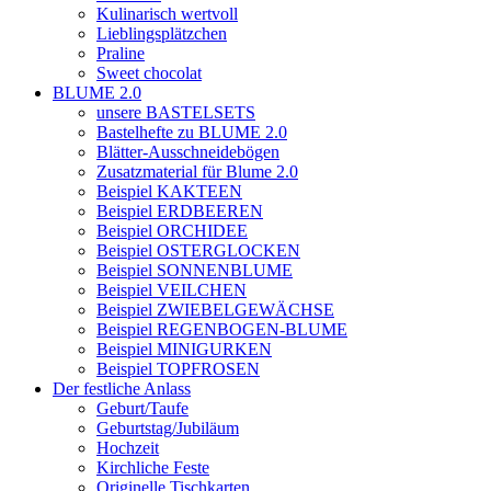
Kulinarisch wertvoll
Lieblingsplätzchen
Praline
Sweet chocolat
BLUME 2.0
unsere BASTELSETS
Bastelhefte zu BLUME 2.0
Blätter-Ausschneidebögen
Zusatzmaterial für Blume 2.0
Beispiel KAKTEEN
Beispiel ERDBEEREN
Beispiel ORCHIDEE
Beispiel OSTERGLOCKEN
Beispiel SONNENBLUME
Beispiel VEILCHEN
Beispiel ZWIEBELGEWÄCHSE
Beispiel REGENBOGEN-BLUME
Beispiel MINIGURKEN
Beispiel TOPFROSEN
Der festliche Anlass
Geburt/Taufe
Geburtstag/Jubiläum
Hochzeit
Kirchliche Feste
Originelle Tischkarten