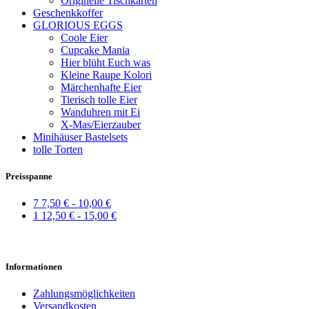
Originelle Tischkarten
Geschenkkoffer
GLORIOUS EGGS
Coole Eier
Cupcake Mania
Hier blüht Euch was
Kleine Raupe Kolori
Märchenhafte Eier
Tierisch tolle Eier
Wanduhren mit Ei
X-Mas/Eierzauber
Minihäuser Bastelsets
tolle Torten
Preisspanne
7
7,50 € - 10,00 €
1
12,50 € - 15,00 €
Informationen
Zahlungsmöglichkeiten
Versandkosten