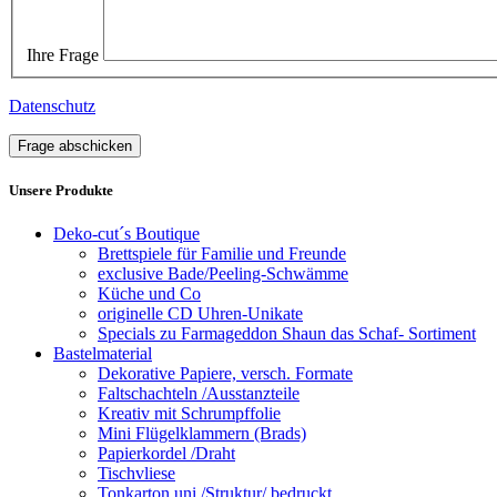
Ihre Frage
Datenschutz
Frage abschicken
Unsere Produkte
Deko-cut´s Boutique
Brettspiele für Familie und Freunde
exclusive Bade/Peeling-Schwämme
Küche und Co
originelle CD Uhren-Unikate
Specials zu Farmageddon Shaun das Schaf- Sortiment
Bastelmaterial
Dekorative Papiere, versch. Formate
Faltschachteln /Ausstanzteile
Kreativ mit Schrumpffolie
Mini Flügelklammern (Brads)
Papierkordel /Draht
Tischvliese
Tonkarton uni /Struktur/ bedruckt