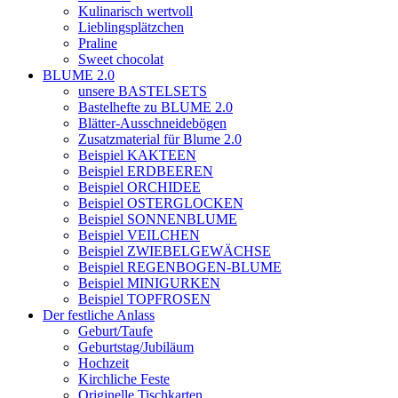
Kulinarisch wertvoll
Lieblingsplätzchen
Praline
Sweet chocolat
BLUME 2.0
unsere BASTELSETS
Bastelhefte zu BLUME 2.0
Blätter-Ausschneidebögen
Zusatzmaterial für Blume 2.0
Beispiel KAKTEEN
Beispiel ERDBEEREN
Beispiel ORCHIDEE
Beispiel OSTERGLOCKEN
Beispiel SONNENBLUME
Beispiel VEILCHEN
Beispiel ZWIEBELGEWÄCHSE
Beispiel REGENBOGEN-BLUME
Beispiel MINIGURKEN
Beispiel TOPFROSEN
Der festliche Anlass
Geburt/Taufe
Geburtstag/Jubiläum
Hochzeit
Kirchliche Feste
Originelle Tischkarten