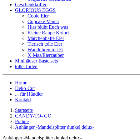
Geschenkkoffer
GLORIOUS EGGS
Coole Eier
Cupcake Mania
Hier blüht Euch was
Kleine Raupe Kolori
Märchenhafte Eier
Tierisch tolle Eier
Wanduhren mit Ei
X-Mas/Eierzauber
Minihäuser Bastelsets
tolle Torten
Home
Deko-Cut
... für Händler
Kontakt
Startseite
CANDY-TO- GO
Praline
Anhänger -Mandelsplitter dunkel delux-
Anhänger -Mandelsplitter dunkel delux-