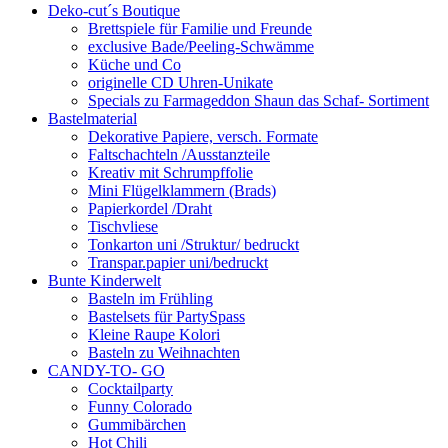
Deko-cut´s Boutique
Brettspiele für Familie und Freunde
exclusive Bade/Peeling-Schwämme
Küche und Co
originelle CD Uhren-Unikate
Specials zu Farmageddon Shaun das Schaf- Sortiment
Bastelmaterial
Dekorative Papiere, versch. Formate
Faltschachteln /Ausstanzteile
Kreativ mit Schrumpffolie
Mini Flügelklammern (Brads)
Papierkordel /Draht
Tischvliese
Tonkarton uni /Struktur/ bedruckt
Transpar.papier uni/bedruckt
Bunte Kinderwelt
Basteln im Frühling
Bastelsets für PartySpass
Kleine Raupe Kolori
Basteln zu Weihnachten
CANDY-TO- GO
Cocktailparty
Funny Colorado
Gummibärchen
Hot Chili