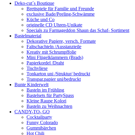
Deko-cut´s Boutique
Brettspiele für Familie und Freunde
exclusive Bade/Peeling-Schwämme
Küche und Co
originelle CD Uhren-Unikate
Specials zu Farmageddon Shaun das Schaf- Sortiment
Bastelmaterial
Dekorative Papiere, versch. Formate
Faltschachteln /Ausstanzteile
Kreativ mit Schrumpffolie
Mini Flügelklammern (Brads)
Papierkordel /Draht
Tischvliese
Tonkarton uni /Struktur/ bedruckt
Transpar.papier uni/bedruckt
Bunte Kinderwelt
Basteln im Frühling
Bastelsets für PartySpass
Kleine Raupe Kolori
Basteln zu Weihnachten
CANDY-TO- GO
Cocktailparty
Funny Colorado
Gummibärchen
Hot Chili