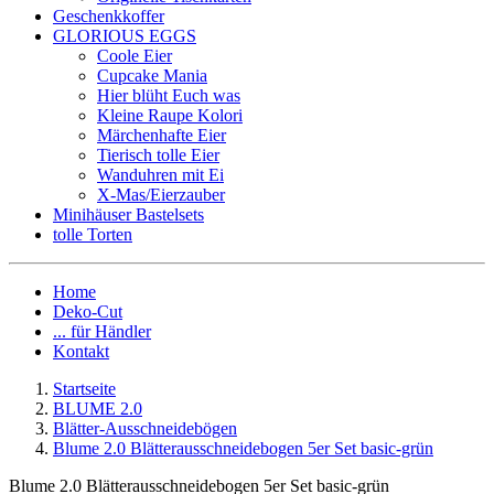
Geschenkkoffer
GLORIOUS EGGS
Coole Eier
Cupcake Mania
Hier blüht Euch was
Kleine Raupe Kolori
Märchenhafte Eier
Tierisch tolle Eier
Wanduhren mit Ei
X-Mas/Eierzauber
Minihäuser Bastelsets
tolle Torten
Home
Deko-Cut
... für Händler
Kontakt
Startseite
BLUME 2.0
Blätter-Ausschneidebögen
Blume 2.0 Blätterausschneidebogen 5er Set basic-grün
Blume 2.0 Blätterausschneidebogen 5er Set basic-grün