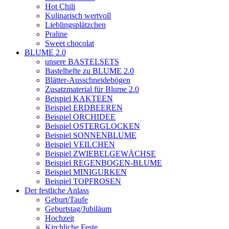
Hot Chili
Kulinarisch wertvoll
Lieblingsplätzchen
Praline
Sweet chocolat
BLUME 2.0
unsere BASTELSETS
Bastelhefte zu BLUME 2.0
Blätter-Ausschneidebögen
Zusatzmaterial für Blume 2.0
Beispiel KAKTEEN
Beispiel ERDBEEREN
Beispiel ORCHIDEE
Beispiel OSTERGLOCKEN
Beispiel SONNENBLUME
Beispiel VEILCHEN
Beispiel ZWIEBELGEWÄCHSE
Beispiel REGENBOGEN-BLUME
Beispiel MINIGURKEN
Beispiel TOPFROSEN
Der festliche Anlass
Geburt/Taufe
Geburtstag/Jubiläum
Hochzeit
Kirchliche Feste