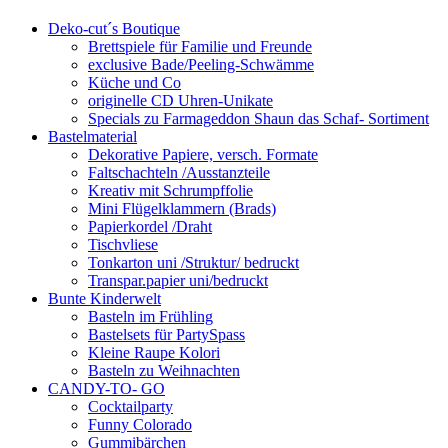
Deko-cut´s Boutique
Brettspiele für Familie und Freunde
exclusive Bade/Peeling-Schwämme
Küche und Co
originelle CD Uhren-Unikate
Specials zu Farmageddon Shaun das Schaf- Sortiment
Bastelmaterial
Dekorative Papiere, versch. Formate
Faltschachteln /Ausstanzteile
Kreativ mit Schrumpffolie
Mini Flügelklammern (Brads)
Papierkordel /Draht
Tischvliese
Tonkarton uni /Struktur/ bedruckt
Transpar.papier uni/bedruckt
Bunte Kinderwelt
Basteln im Frühling
Bastelsets für PartySpass
Kleine Raupe Kolori
Basteln zu Weihnachten
CANDY-TO- GO
Cocktailparty
Funny Colorado
Gummibärchen