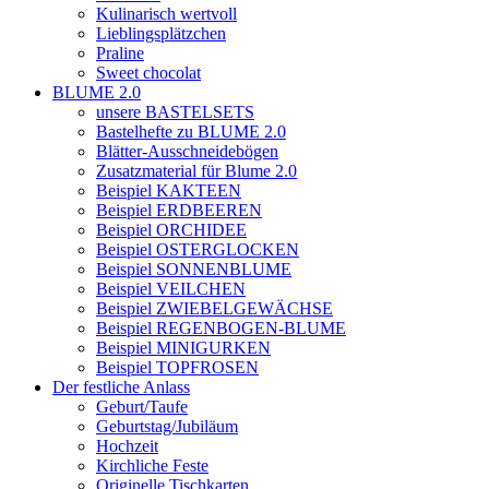
Kulinarisch wertvoll
Lieblingsplätzchen
Praline
Sweet chocolat
BLUME 2.0
unsere BASTELSETS
Bastelhefte zu BLUME 2.0
Blätter-Ausschneidebögen
Zusatzmaterial für Blume 2.0
Beispiel KAKTEEN
Beispiel ERDBEEREN
Beispiel ORCHIDEE
Beispiel OSTERGLOCKEN
Beispiel SONNENBLUME
Beispiel VEILCHEN
Beispiel ZWIEBELGEWÄCHSE
Beispiel REGENBOGEN-BLUME
Beispiel MINIGURKEN
Beispiel TOPFROSEN
Der festliche Anlass
Geburt/Taufe
Geburtstag/Jubiläum
Hochzeit
Kirchliche Feste
Originelle Tischkarten