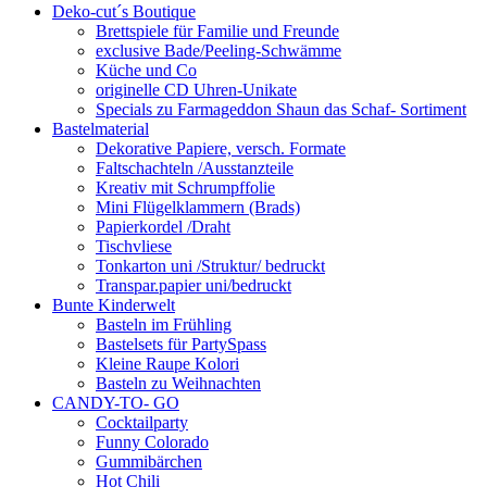
Deko-cut´s Boutique
Brettspiele für Familie und Freunde
exclusive Bade/Peeling-Schwämme
Küche und Co
originelle CD Uhren-Unikate
Specials zu Farmageddon Shaun das Schaf- Sortiment
Bastelmaterial
Dekorative Papiere, versch. Formate
Faltschachteln /Ausstanzteile
Kreativ mit Schrumpffolie
Mini Flügelklammern (Brads)
Papierkordel /Draht
Tischvliese
Tonkarton uni /Struktur/ bedruckt
Transpar.papier uni/bedruckt
Bunte Kinderwelt
Basteln im Frühling
Bastelsets für PartySpass
Kleine Raupe Kolori
Basteln zu Weihnachten
CANDY-TO- GO
Cocktailparty
Funny Colorado
Gummibärchen
Hot Chili