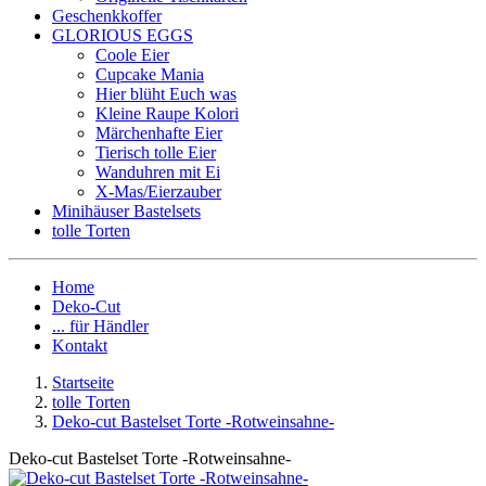
Geschenkkoffer
GLORIOUS EGGS
Coole Eier
Cupcake Mania
Hier blüht Euch was
Kleine Raupe Kolori
Märchenhafte Eier
Tierisch tolle Eier
Wanduhren mit Ei
X-Mas/Eierzauber
Minihäuser Bastelsets
tolle Torten
Home
Deko-Cut
... für Händler
Kontakt
Startseite
tolle Torten
Deko-cut Bastelset Torte -Rotweinsahne-
Deko-cut Bastelset Torte -Rotweinsahne-