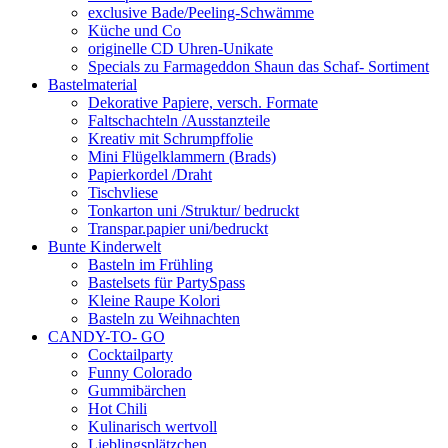
exclusive Bade/Peeling-Schwämme
Küche und Co
originelle CD Uhren-Unikate
Specials zu Farmageddon Shaun das Schaf- Sortiment
Bastelmaterial
Dekorative Papiere, versch. Formate
Faltschachteln /Ausstanzteile
Kreativ mit Schrumpffolie
Mini Flügelklammern (Brads)
Papierkordel /Draht
Tischvliese
Tonkarton uni /Struktur/ bedruckt
Transpar.papier uni/bedruckt
Bunte Kinderwelt
Basteln im Frühling
Bastelsets für PartySpass
Kleine Raupe Kolori
Basteln zu Weihnachten
CANDY-TO- GO
Cocktailparty
Funny Colorado
Gummibärchen
Hot Chili
Kulinarisch wertvoll
Lieblingsplätzchen