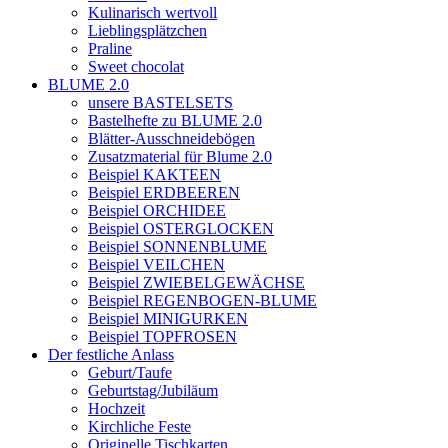
Kulinarisch wertvoll
Lieblingsplätzchen
Praline
Sweet chocolat
BLUME 2.0
unsere BASTELSETS
Bastelhefte zu BLUME 2.0
Blätter-Ausschneidebögen
Zusatzmaterial für Blume 2.0
Beispiel KAKTEEN
Beispiel ERDBEEREN
Beispiel ORCHIDEE
Beispiel OSTERGLOCKEN
Beispiel SONNENBLUME
Beispiel VEILCHEN
Beispiel ZWIEBELGEWÄCHSE
Beispiel REGENBOGEN-BLUME
Beispiel MINIGURKEN
Beispiel TOPFROSEN
Der festliche Anlass
Geburt/Taufe
Geburtstag/Jubiläum
Hochzeit
Kirchliche Feste
Originelle Tischkarten