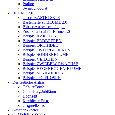
Praline
Sweet chocolat
BLUME 2.0
unsere BASTELSETS
Bastelhefte zu BLUME 2.0
Blätter-Ausschneidebögen
Zusatzmaterial für Blume 2.0
Beispiel KAKTEEN
Beispiel ERDBEEREN
Beispiel ORCHIDEE
Beispiel OSTERGLOCKEN
Beispiel SONNENBLUME
Beispiel VEILCHEN
Beispiel ZWIEBELGEWÄCHSE
Beispiel REGENBOGEN-BLUME
Beispiel MINIGURKEN
Beispiel TOPFROSEN
Der festliche Anlass
Geburt/Taufe
Geburtstag/Jubiläum
Hochzeit
Kirchliche Feste
Originelle Tischkarten
Geschenkkoffer
GLORIOUS EGGS