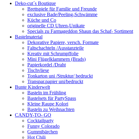
Deko-cut´s Boutique
Brettspiele für Familie und Freunde
exclusive Bade/Peeling-Schwämme
Küche und Co
originelle CD Uhren-Unikate
Specials zu Farmageddon Shaun das Schaf- Sortiment
Bastelmaterial
Dekorative Papiere, versch. Formate
Faltschachteln /Ausstanzteile
Kreativ mit Schrumpffolie
Mini Flügelklammern (Brads)
Papierkordel /Draht
Tischvliese
Tonkarton uni /Struktur/ bedruckt
Transpar.papier uni/bedruckt
Bunte Kinderwelt
Basteln im Frühling
Bastelsets für PartySpass
Kleine Raupe Kolori
Basteln zu Weihnachten
CANDY-TO- GO
Cocktailparty
Funny Colorado
Gummibärchen
Hot Chili