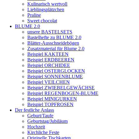
Kulinarisch wertvoll
Lieblingsplätzchen
Praline
Sweet chocolat
BLUME 2.0
unsere BASTELSETS
Bastelhefte zu BLUME 2.0
Blätter-Ausschneidebögen
Zusatzmaterial für Blume 2.0
Beispiel KAKTEEN
Beispiel ERDBEEREN
Beispiel ORCHIDEE
Beispiel OSTERGLOCKEN
Beispiel SONNENBLUME
Beispiel VEILCHEN
Beispiel ZWIEBELGEWÄCHSE
Beispiel REGENBOGEN-BLUME
Beispiel MINIGURKEN
Beispiel TOPFROSEN
Der festliche Anlass
Geburt/Taufe
Geburtstag/Jubiläum
Hochzeit
Kirchliche Feste
Originelle Tischkarten