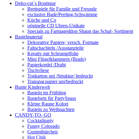
Deko-cut´s Boutique
Brettspiele für Familie und Freunde
exclusive Bade/Peeling-Schwämme
Küche und Co
originelle CD Uhren-Unikate
Specials zu Farmageddon Shaun das Schaf- Sortiment
Bastelmaterial
Dekorative Papiere, versch. Formate
Faltschachteln /Ausstanzteile
Kreativ mit Schrumpffolie
Mini Flügelklammern (Brads)
Papierkordel /Draht
Tischvliese
Tonkarton uni /Struktur/ bedruckt
Transpar.papier uni/bedruckt
Bunte Kinderwelt
Basteln im Frühling
Bastelsets für PartySpass
Kleine Raupe Kolori
Basteln zu Weihnachten
CANDY-TO- GO
Cocktailparty
Funny Colorado
Gummibärchen
Hot Chili