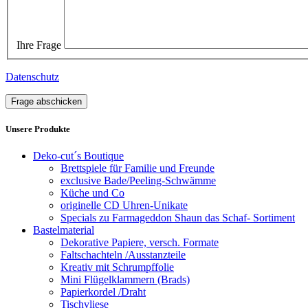
Ihre Frage
Datenschutz
Frage abschicken
Unsere Produkte
Deko-cut´s Boutique
Brettspiele für Familie und Freunde
exclusive Bade/Peeling-Schwämme
Küche und Co
originelle CD Uhren-Unikate
Specials zu Farmageddon Shaun das Schaf- Sortiment
Bastelmaterial
Dekorative Papiere, versch. Formate
Faltschachteln /Ausstanzteile
Kreativ mit Schrumpffolie
Mini Flügelklammern (Brads)
Papierkordel /Draht
Tischvliese