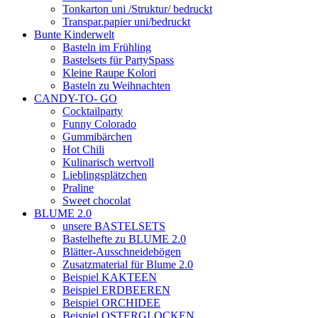
Tonkarton uni /Struktur/ bedruckt
Transpar.papier uni/bedruckt
Bunte Kinderwelt
Basteln im Frühling
Bastelsets für PartySpass
Kleine Raupe Kolori
Basteln zu Weihnachten
CANDY-TO- GO
Cocktailparty
Funny Colorado
Gummibärchen
Hot Chili
Kulinarisch wertvoll
Lieblingsplätzchen
Praline
Sweet chocolat
BLUME 2.0
unsere BASTELSETS
Bastelhefte zu BLUME 2.0
Blätter-Ausschneidebögen
Zusatzmaterial für Blume 2.0
Beispiel KAKTEEN
Beispiel ERDBEEREN
Beispiel ORCHIDEE
Beispiel OSTERGLOCKEN