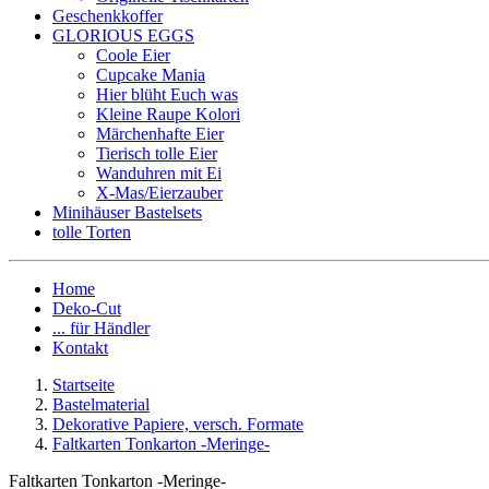
Geschenkkoffer
GLORIOUS EGGS
Coole Eier
Cupcake Mania
Hier blüht Euch was
Kleine Raupe Kolori
Märchenhafte Eier
Tierisch tolle Eier
Wanduhren mit Ei
X-Mas/Eierzauber
Minihäuser Bastelsets
tolle Torten
Home
Deko-Cut
... für Händler
Kontakt
Startseite
Bastelmaterial
Dekorative Papiere, versch. Formate
Faltkarten Tonkarton -Meringe-
Faltkarten Tonkarton -Meringe-