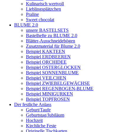
Kulinarisch wertvoll
Lieblingsplätzchen
Praline
Sweet chocolat
BLUME 2.0
unsere BASTELSETS
Bastelhefte zu BLUME 2.0
Blätter-Ausschneidebögen
Zusatzmaterial für Blume 2.0
Beispiel KAKTEEN
Beispiel ERDBEEREN
Beispiel ORCHIDEE
Beispiel OSTERGLOCKEN
Beispiel SONNENBLUME
Beispiel VEILCHEN
Beispiel ZWIEBELGEWÄCHSE
Beispiel REGENBOGEN-BLUME
Beispiel MINIGURKEN
Beispiel TOPFROSEN
Der festliche Anlass
Geburt/Taufe
Geburtstag/Jubiläum
Hochzeit
Kirchliche Feste
Originelle Tischkarten