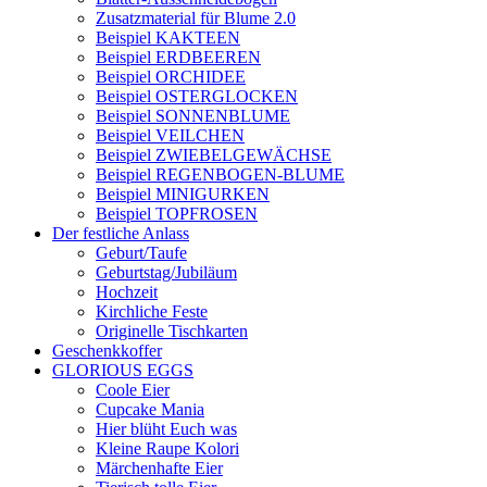
Zusatzmaterial für Blume 2.0
Beispiel KAKTEEN
Beispiel ERDBEEREN
Beispiel ORCHIDEE
Beispiel OSTERGLOCKEN
Beispiel SONNENBLUME
Beispiel VEILCHEN
Beispiel ZWIEBELGEWÄCHSE
Beispiel REGENBOGEN-BLUME
Beispiel MINIGURKEN
Beispiel TOPFROSEN
Der festliche Anlass
Geburt/Taufe
Geburtstag/Jubiläum
Hochzeit
Kirchliche Feste
Originelle Tischkarten
Geschenkkoffer
GLORIOUS EGGS
Coole Eier
Cupcake Mania
Hier blüht Euch was
Kleine Raupe Kolori
Märchenhafte Eier