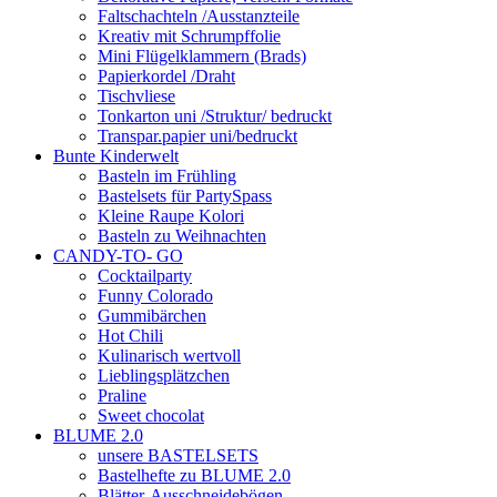
Faltschachteln /Ausstanzteile
Kreativ mit Schrumpffolie
Mini Flügelklammern (Brads)
Papierkordel /Draht
Tischvliese
Tonkarton uni /Struktur/ bedruckt
Transpar.papier uni/bedruckt
Bunte Kinderwelt
Basteln im Frühling
Bastelsets für PartySpass
Kleine Raupe Kolori
Basteln zu Weihnachten
CANDY-TO- GO
Cocktailparty
Funny Colorado
Gummibärchen
Hot Chili
Kulinarisch wertvoll
Lieblingsplätzchen
Praline
Sweet chocolat
BLUME 2.0
unsere BASTELSETS
Bastelhefte zu BLUME 2.0
Blätter-Ausschneidebögen