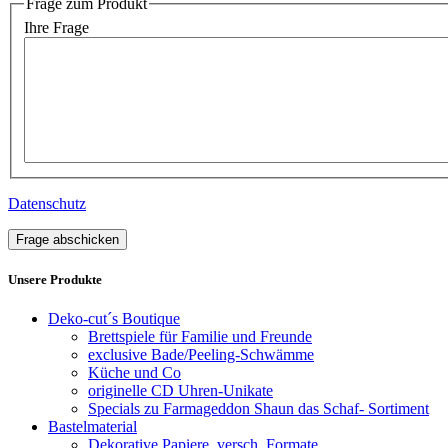
Frage zum Produkt
Ihre Frage
Datenschutz
Frage abschicken
Unsere Produkte
Deko-cut´s Boutique
Brettspiele für Familie und Freunde
exclusive Bade/Peeling-Schwämme
Küche und Co
originelle CD Uhren-Unikate
Specials zu Farmageddon Shaun das Schaf- Sortiment
Bastelmaterial
Dekorative Papiere, versch. Formate