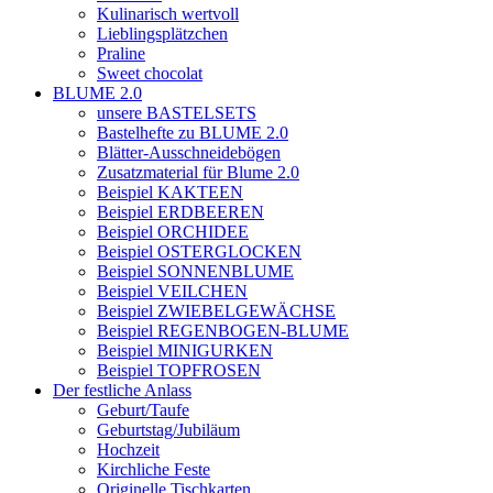
Kulinarisch wertvoll
Lieblingsplätzchen
Praline
Sweet chocolat
BLUME 2.0
unsere BASTELSETS
Bastelhefte zu BLUME 2.0
Blätter-Ausschneidebögen
Zusatzmaterial für Blume 2.0
Beispiel KAKTEEN
Beispiel ERDBEEREN
Beispiel ORCHIDEE
Beispiel OSTERGLOCKEN
Beispiel SONNENBLUME
Beispiel VEILCHEN
Beispiel ZWIEBELGEWÄCHSE
Beispiel REGENBOGEN-BLUME
Beispiel MINIGURKEN
Beispiel TOPFROSEN
Der festliche Anlass
Geburt/Taufe
Geburtstag/Jubiläum
Hochzeit
Kirchliche Feste
Originelle Tischkarten