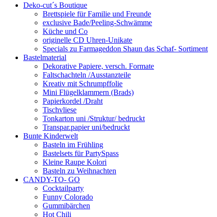
Deko-cut´s Boutique
Brettspiele für Familie und Freunde
exclusive Bade/Peeling-Schwämme
Küche und Co
originelle CD Uhren-Unikate
Specials zu Farmageddon Shaun das Schaf- Sortiment
Bastelmaterial
Dekorative Papiere, versch. Formate
Faltschachteln /Ausstanzteile
Kreativ mit Schrumpffolie
Mini Flügelklammern (Brads)
Papierkordel /Draht
Tischvliese
Tonkarton uni /Struktur/ bedruckt
Transpar.papier uni/bedruckt
Bunte Kinderwelt
Basteln im Frühling
Bastelsets für PartySpass
Kleine Raupe Kolori
Basteln zu Weihnachten
CANDY-TO- GO
Cocktailparty
Funny Colorado
Gummibärchen
Hot Chili