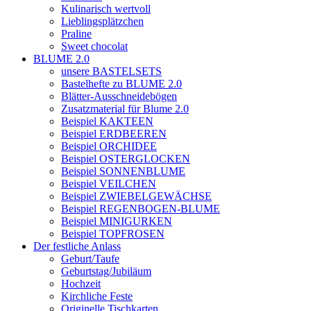
Kulinarisch wertvoll
Lieblingsplätzchen
Praline
Sweet chocolat
BLUME 2.0
unsere BASTELSETS
Bastelhefte zu BLUME 2.0
Blätter-Ausschneidebögen
Zusatzmaterial für Blume 2.0
Beispiel KAKTEEN
Beispiel ERDBEEREN
Beispiel ORCHIDEE
Beispiel OSTERGLOCKEN
Beispiel SONNENBLUME
Beispiel VEILCHEN
Beispiel ZWIEBELGEWÄCHSE
Beispiel REGENBOGEN-BLUME
Beispiel MINIGURKEN
Beispiel TOPFROSEN
Der festliche Anlass
Geburt/Taufe
Geburtstag/Jubiläum
Hochzeit
Kirchliche Feste
Originelle Tischkarten