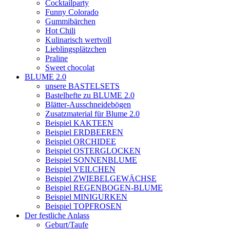
Cocktailparty
Funny Colorado
Gummibärchen
Hot Chili
Kulinarisch wertvoll
Lieblingsplätzchen
Praline
Sweet chocolat
BLUME 2.0
unsere BASTELSETS
Bastelhefte zu BLUME 2.0
Blätter-Ausschneidebögen
Zusatzmaterial für Blume 2.0
Beispiel KAKTEEN
Beispiel ERDBEEREN
Beispiel ORCHIDEE
Beispiel OSTERGLOCKEN
Beispiel SONNENBLUME
Beispiel VEILCHEN
Beispiel ZWIEBELGEWÄCHSE
Beispiel REGENBOGEN-BLUME
Beispiel MINIGURKEN
Beispiel TOPFROSEN
Der festliche Anlass
Geburt/Taufe