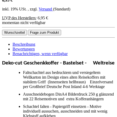
6,95 €
inkl. 19% USt. , zzgl.
Versand
(Standard)
UVP des Herstellers
:
6,95 €
momentan nicht verfügbar
Wunschzettel
Frage zum Produkt
Beschreibung
Bewertungen
Benachrichtigen, wenn verfügbar
Deko-cut Geschenkkoffer - Bastelset -
Weltr
eise
Faltschachtel aus bedrucktem und versiegeltem
Wellkarton im Design eines alten Reisekoffers mit
stabilem Griff
(Innenseiten hellbraun) Einzelversand
per Großbrief Deutsche Post Inland 4-6 Werktage
Ausschneidebogen DinA4 Bilderdruck 250 g glänzend
mit 22 Reisemotiven und extra Kofferanhängern
Schachtel falten - Papiergriff einsetzen - Motive
individuell aussuchen, ausschneiden und mit wenig
Klebstoff aufkleben