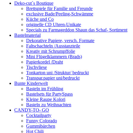
Deko-cut´s Boutique
Brettspiele für Familie und Freunde
exclusive Bade/Peeling-Schwämme
Küche und Co
originelle CD Uhren-Unikate
Specials zu Farmageddon Shaun das Schaf- Sortiment
Bastelmaterial
Dekorative Papiere, versch. Formate
Faltschachteln /Ausstanzteile
Kreativ mit Schrumpffolie
Mini Flügelklammern (Brads)
Papierkordel /Draht
Tischvliese
Tonkarton uni /Struktur/ bedruckt
Transpar.papier uni/bedruckt
Bunte Kinderwelt
Basteln im Frühling
Bastelsets für PartySpass
Kleine Raupe Kolori
Basteln zu Weihnachten
CANDY-TO- GO
Cocktailparty
Funny Colorado
Gummibärchen
Hot Chili