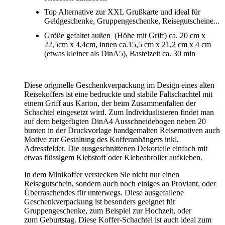
Top Alternative zur XXL Grußkarte und ideal für
Geldgeschenke, Gruppengeschenke, Reisegutscheine...
Größe gefaltet außen
(Höhe mit Griff) ca. 20 cm x
22,5cm x 4,4cm, innen ca.15,5 cm x 21,2 cm x 4 cm
(etwas kleiner als DinA5), Bastelzeit ca. 30 min
Diese originelle Geschenkverpackung im Design eines alten
Reisekoffers ist eine bedruckte und stabile Faltschachtel mit
einem Griff aus Karton, der beim Zusammenfalten der
Schachtel eingesetzt wird. Zum Individualisieren findet man
auf dem beigefügten DinA4 Ausschneidebogen neben 20
bunten in der Druckvorlage handgemalten Reisemotiven auch
Motive zur Gestaltung des Kofferanhängers inkl.
Adressfelder. Die ausgeschnittenen Dekorteile einfach mit
etwas flüssigem Klebstoff oder Klebeabroller aufkleben.
In dem Minikoffer verstecken Sie nicht nur einen
Reisegutschein, sondern auch noch einiges an Proviant, oder
Überraschendes für unterwegs. Diese ausgefallene
Geschenkverpackung ist besonders geeignet für
Gruppengeschenke, zum Beispiel zur Hochzeit, oder
zum Geburtstag. Diese Koffer-Schachtel ist auch ideal zum