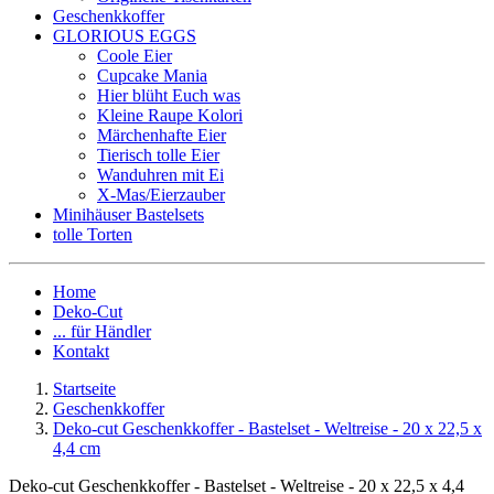
Geschenkkoffer
GLORIOUS EGGS
Coole Eier
Cupcake Mania
Hier blüht Euch was
Kleine Raupe Kolori
Märchenhafte Eier
Tierisch tolle Eier
Wanduhren mit Ei
X-Mas/Eierzauber
Minihäuser Bastelsets
tolle Torten
Home
Deko-Cut
... für Händler
Kontakt
Startseite
Geschenkkoffer
Deko-cut Geschenkkoffer - Bastelset - Weltreise - 20 x 22,5 x
4,4 cm
Deko-cut Geschenkkoffer - Bastelset - Weltreise - 20 x 22,5 x 4,4