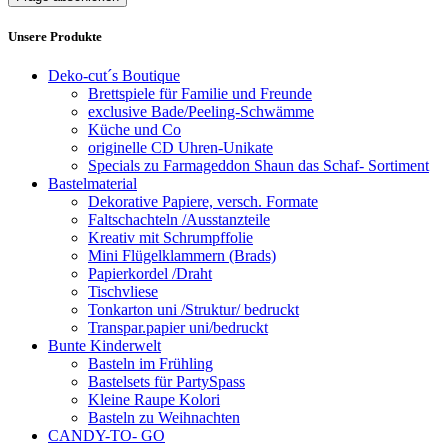
Unsere Produkte
Deko-cut´s Boutique
Brettspiele für Familie und Freunde
exclusive Bade/Peeling-Schwämme
Küche und Co
originelle CD Uhren-Unikate
Specials zu Farmageddon Shaun das Schaf- Sortiment
Bastelmaterial
Dekorative Papiere, versch. Formate
Faltschachteln /Ausstanzteile
Kreativ mit Schrumpffolie
Mini Flügelklammern (Brads)
Papierkordel /Draht
Tischvliese
Tonkarton uni /Struktur/ bedruckt
Transpar.papier uni/bedruckt
Bunte Kinderwelt
Basteln im Frühling
Bastelsets für PartySpass
Kleine Raupe Kolori
Basteln zu Weihnachten
CANDY-TO- GO